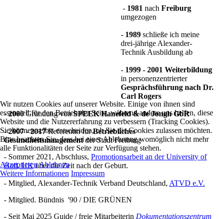
-
1981
nach
Freiburg
umgezogen
-
1989
schließe ich meine
drei-jährige Alexander-
Technik Ausbildung ab
-
1999 - 2001
Weiterbildung
in personenzentrierter
Gesprächsführung nach Dr.
Carl Rogers
Wir nutzen Cookies auf unserer Website. Einige von ihnen sind
essenziell für den Betrieb der Seite, während andere uns helfen, diese
-
2000
Gründung von
SPEEK Hanefeld & de Jongh GbR
Website und die Nutzererfahrung zu verbessern (Tracking Cookies).
Sie können selbst entscheiden, ob Sie die Cookies zulassen möchten.
-
2007 - 2017
Referentin für
Betriebliches
Bitte beachten Sie, dass bei einer Ablehnung womöglich nicht mehr
Gesundheitsmangement
der Stadt Freiburg
alle Funktionalitäten der Seite zur Verfügung stehen.
- Sommer 2021, Abschluss,
Promotionsarbeit an der University of
Akzeptieren
Ablehnen
Hull, UK
über die Zeit nach der Geburt.
Weitere Informationen
Impressum
- Mitglied, Alexander-Technik Verband Deutschland,
ATVD e.V.
- Mitglied. Bündnis '90 / DIE GRÜNEN
- Seit Mai 2025 Guide / freie Mitarbeiterin
Dokumentationszentrum