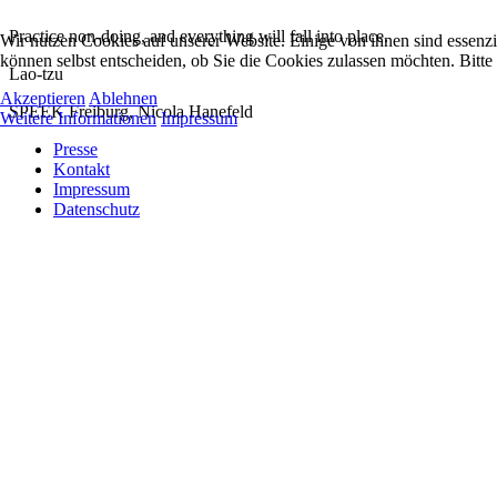
Practice non-doing, and everything will fall into place.
Wir nutzen Cookies auf unserer Website. Einige von ihnen sind essenzi
können selbst entscheiden, ob Sie die Cookies zulassen möchten. Bitte
Lao-tzu
Akzeptieren
Ablehnen
SPEEK Freiburg, Nicola Hanefeld
Weitere Informationen
Impressum
Presse
Kontakt
Impressum
Datenschutz