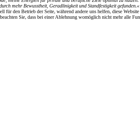
ode, meine Energien für private und berufliche Ziele optimal zu nutze
urch mehr Bewusstheit, Geradlinigkeit und Standfestigkeit gefunden.«
ell für den Betrieb der Seite, während andere uns helfen, diese Websit
 beachten Sie, dass bei einer Ablehnung womöglich nicht mehr alle Funk