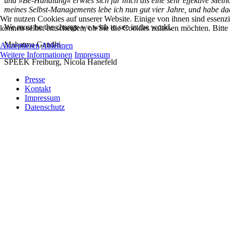
und »Be-Handlung« erwies sich für mich als eine sehr effektive Meth
meines Selbst-Managements lebe ich nun gut vier Jahre, und habe dad
Wir nutzen Cookies auf unserer Website. Einige von ihnen sind essenzi
We must be the change we wish to see in the world.
können selbst entscheiden, ob Sie die Cookies zulassen möchten. Bitte
Mahatma Gandhi
Akzeptieren
Ablehnen
Weitere Informationen
Impressum
SPEEK Freiburg, Nicola Hanefeld
Presse
Kontakt
Impressum
Datenschutz