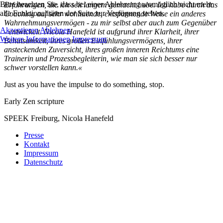
Bitte beachten Sie, dass bei einer Ablehnung womöglich nicht mehr
Erfahrungen, die ich seit langem gemacht habe. Ich habe durch das
alle Funktionalitäten der Seite zur Verfügung stehen.
Coaching auf sehr wohltuende, entspannende Weise ein anderes
Wahrnehmungsvermögen - zu mir selbst aber auch zum Gegenüber
Akzeptieren
Ablehnen
- entwickelt. Nicola Hanefeld ist aufgrund ihrer Klarheit, ihrer
Weitere Informationen
Impressum
Behutsamkeit, ihres großen Einfühlungsvermögens, ihrer
ansteckenden Zuversicht, ihres großen inneren Reichtums eine
Trainerin und Prozessbegleiterin, wie man sie sich besser nur
schwer vorstellen kann.«
Just as you have the impulse to do something, stop.
Early Zen scripture
SPEEK Freiburg, Nicola Hanefeld
Presse
Kontakt
Impressum
Datenschutz