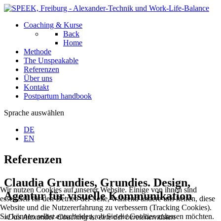
Coaching & Kurse
Back
Home
Methode
The Unspeakable
Referenzen
Über uns
Kontakt
Postpartum handbook
Sprache auswählen
DE
EN
Referenzen
Claudia Grundies, Grundies. Design,
Wir nutzen Cookies auf unserer Website. Einige von ihnen sind
Agentur für visuelle Kommunikation
essenziell für den Betrieb der Seite, während andere uns helfen, diese
Website und die Nutzererfahrung zu verbessern (Tracking Cookies).
Sie können selbst entscheiden, ob Sie die Cookies zulassen möchten.
»Das Alexander-Coaching ist eine der bereicherndsten