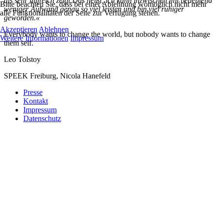
als sehr hilfreich zeigt.Das heißt, ich kann inzwischen mit bedeutend
Bitte beachten Sie, dass bei einer Ablehnung womöglich nicht mehr
weniger Aufwand genau so viel leisten und bin viel ruhiger
alle Funktionalitäten der Seite zur Verfügung stehen.
geworden.«
Akzeptieren
Ablehnen
Everybody wants to change the world, but nobody wants to change
Weitere Informationen
Impressum
them self.
Leo Tolstoy
SPEEK Freiburg, Nicola Hanefeld
Presse
Kontakt
Impressum
Datenschutz