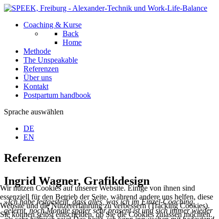
Coaching & Kurse
Back
Home
Methode
The Unspeakable
Referenzen
Über uns
Kontakt
Postpartum handbook
Sprache auswählen
DE
EN
Referenzen
Ingrid Wagner, Grafikdesign
Wir nutzen Cookies auf unserer Website. Einige von ihnen sind
essenziell für den Betrieb der Seite, während andere uns helfen, diese
»Ich habe festgestellt, dass alles, was ich im Einzel-Coaching
Website und die Nutzererfahrung zu verbessern (Tracking Cookies).
gelernt, noch Monate später sehr präsent ist und sich immer wieder
Sie können selbst entscheiden, ob Sie die Cookies zulassen möchten.