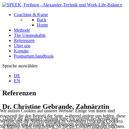
Coaching & Kurse
Back
Home
Methode
The Unspeakable
Referenzen
Über uns
Kontakt
Postpartum handbook
Sprache auswählen
DE
EN
Referenzen
Dr. Christine Gebrande, Zahnärztin
Wir nutzen Cookies auf unserer Website. Einige von ihnen sind
essenziell für den Betrieb der Seite, während andere uns helfen, diese
»Durch die Alexander-Technik habe ich gelernt, bei beruflichen
Website und die Nutzererfahrung zu verbessern (Tracking Cookies).
Aufgaben und privaten Verpflichtungen Zeitknappheit nicht als
Sie können selbst entscheiden, ob Sie die Cookies zulassen möchten.