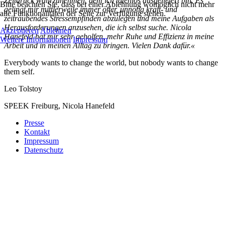
Zeitdruck wahrzunehmen, dem ich tatenlos ausgeliefert bin. Es
Bitte beachten Sie, dass bei einer Ablehnung womöglich nicht mehr
gelingt mir mittlerweile immer öfter, unnötig kraft- und
alle Funktionalitäten der Seite zur Verfügung stehen.
zeitraubendes Stressempfinden abzulegen und meine Aufgaben als
Herausforderungen anzusehen, die ich selbst suche. Nicola
Akzeptieren
Ablehnen
Hanefeld hat mir sehr geholfen, mehr Ruhe und Effizienz in meine
Weitere Informationen
Impressum
Arbeit und in meinen Alltag zu bringen. Vielen Dank dafür.«
Everybody wants to change the world, but nobody wants to change
them self.
Leo Tolstoy
SPEEK Freiburg, Nicola Hanefeld
Presse
Kontakt
Impressum
Datenschutz